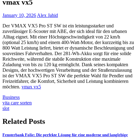
vmax vx5
January 10, 2026
Alex Jahid
Der VMAX VX5 Pro ST SW ist ein leistungsstarker und
zuverlässiger E-Scooter mit ABE, der sich ideal für den urbanen
Alltag eignet. Mit einer Höchstgeschwindigkeit von 22 km/h
(optional 25 km/h) und einem 400-Watt-Motor, der kurzzeitig bis zu
800 Watt Leistung liefert, bietet er dynamische Beschleunigung und
souveränes Fahrverhalten. Der 281-Wh-Akku sorgt für eine solide
Reichweite, während die stabile Konstruktion eine maximale
Zuladung von bis zu 120 kg ermöglicht. Dank seines kompakten
Designs, der hochwertigen Verarbeitung und der Straßenzulassung
ist der VMAX VX5 Pro ST SW die perfekte Wahl für Pendler und
Freizeitfahrer, die Komfort, Sicherheit und Leistung kombinieren
möchten.
vmax vx5
Business
Post
vita care sorten
slot
navigation
Related Posts
Fensterbank Folie: Die perfekte Lösung für eine moderne und langlebige